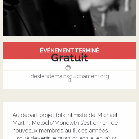
Ouverture et coordonnées
ÉVÉNEMENT TERMINÉ
Gratuit
deslendemainsquichantent.org
Description
Au départ projet folk intimiste de Michaël 
Martin, Moloch/Monolyth s’est enrichi de 
nouveaux membres au fil des années, 
jusqu’à devenir le quatuor actuel en 2022. 