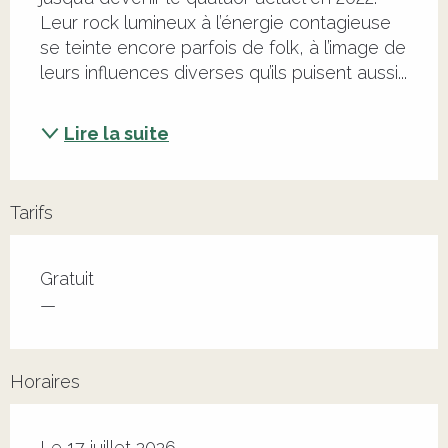
Leur rock lumineux à l’énergie contagieuse 
se teinte encore parfois de folk, à l’image de 
leurs influences diverses qu’ils puisent aussi...
Lire la suite
Tarifs
Tarifs 2026
Gratuit
—
Horaires
Le 17 juillet 2026