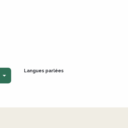
Langues parlées
Langues parlées