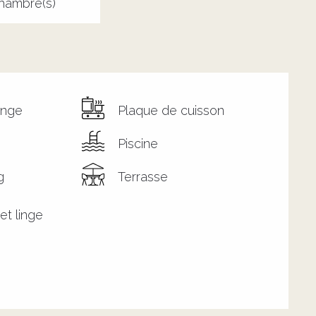
hambre(s)
inge
Plaque de cuisson
Piscine
g
Terrasse
et linge