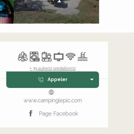
Ouverture et coordonnée
Air conditionné
Lave linge
Plaque de cuisson
Télévision
WiFi
Piscine
+ 39 autre(s) prestation(s)
Appeler
www.campinglepic.com
Page Facebook