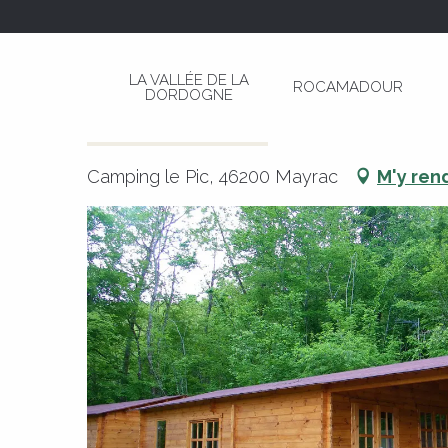
Aller
Page d’accueil
Chalet Rocamadour
au
contenu
LA VALLÉE DE LA
ROCAMADOUR
principal
DORDOGNE
Chalet Rocamadour
MEUBLÉS ET GÎTES
CHALET
Camping le Pic, 46200 Mayrac
M'y ren