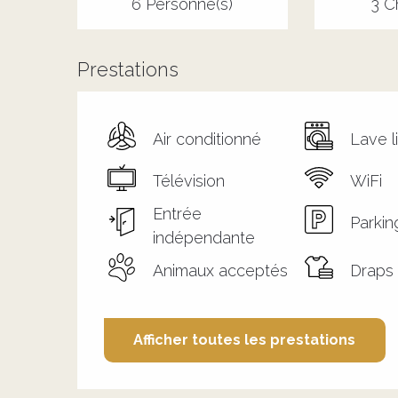
6 Personne(s)
3 C
Prestations
Air conditionné
Lave l
Télévision
WiFi
Entrée
Parkin
indépendante
Animaux acceptés
Draps 
Afficher toutes les prestations