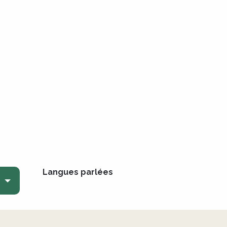
Langues parlées
Langues parlées