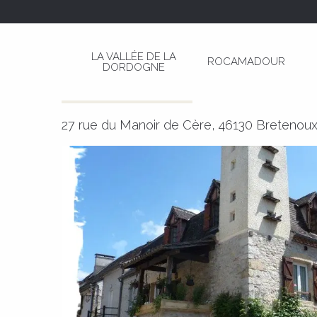
Aller
Page d’accueil
Chambres D'Hôtes De La Basti
au
contenu
LA VALLÉE DE LA
ROCAMADOUR
principal
DORDOGNE
Chambres D'Hôtes De La Bast
CHAMBRE D'HÔTES
MAISON
27 rue du Manoir de Cère, 46130 Bretenou