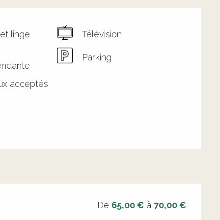
et linge
Télévision
e
Parking
endante
ux acceptés
De
65,00 €
à
70,00 €