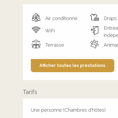
Air conditionné
Draps 
Entré
WiFi
indép
Terrasse
Anima
Afficher toutes les prestations
Tarifs
Tarifs 2026
Une personne (Chambres d'hôtes)