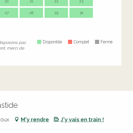
20
21
22
23
21
2
27
28
29
30
28
2
Disponible
Complet
Fermé
disposons pas
ent, merci de
stide
noux
M'y rendre
J'y vais en train !