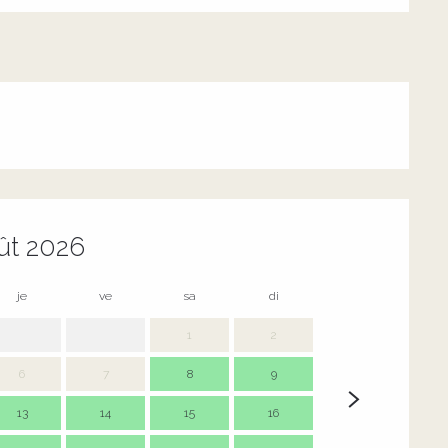
ût 2026
je
ve
sa
di
lu
m
1
2
6
7
8
9
7
13
14
15
16
14
1