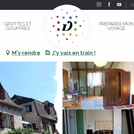
E
de
GROTTES ET
PRÉPARER MON
GOUFFRES
VOYAGE
ide
x
M'y rendre
J'y vais en train !