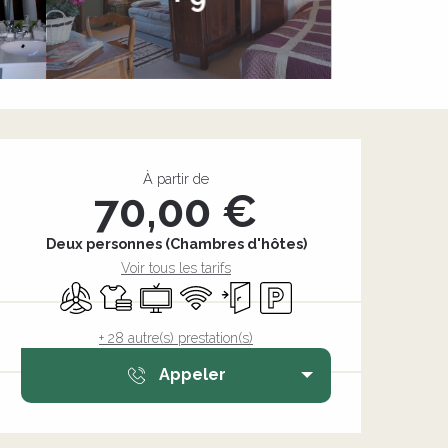
Ouverture et coordonnée
À partir de
70,00 €
Deux personnes (Chambres d'hôtes)
Voir tous les tarifs
Air conditionné
Draps et linge
Télévision
WiFi
Entrée indépendante
Parking
+ 28 autre(s) prestation(s)
Appeler