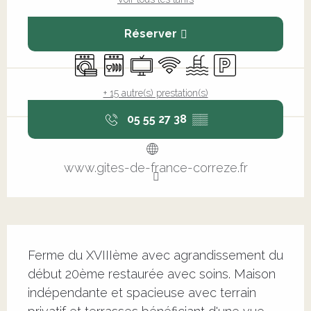
Réserver
Lave linge
Lave vaisselle
Télévision
WiFi
Piscine
Parking
+ 15 autre(s) prestation(s)
05 55 27 38
▒▒
www.gites-de-france-correze.fr
Description
Ferme du XVIIIème avec agrandissement du 
début 20ème restaurée avec soins. Maison 
indépendante et spacieuse avec terrain 