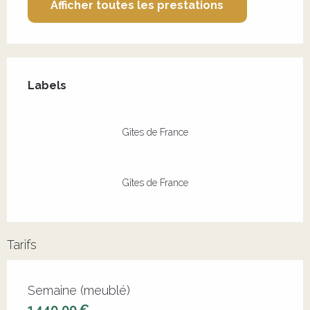
Afficher toutes les prestations
Offres de prestations
Labels
Labels
Gîtes de France
Gîtes de France
Tarifs
Tarifs 2026
Semaine (meublé)
1 440,00 €