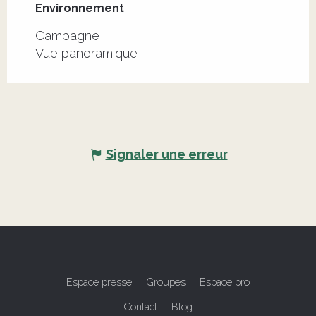
Environnement
Environnement
Campagne
Vue panoramique
Signaler une erreur
Espace presse
Groupes
Espace pro
Contact
Blog