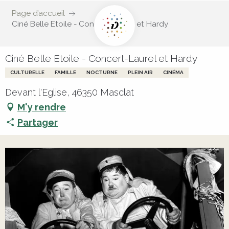
Page d’accueil
Ciné Belle Etoile - Concert-Laurel et Hardy
Ciné Belle Etoile - Concert-Laurel et Hardy
CULTURELLE
FAMILLE
NOCTURNE
PLEIN AIR
CINÉMA
Devant l'Eglise, 46350 Masclat
M'y rendre
Partager