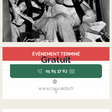
Ouverture et coordonnées
ÉVÉNEMENT TERMINÉ
Gratuit
05 65 37 63
▒▒
www.cauvaldor.fr
Description