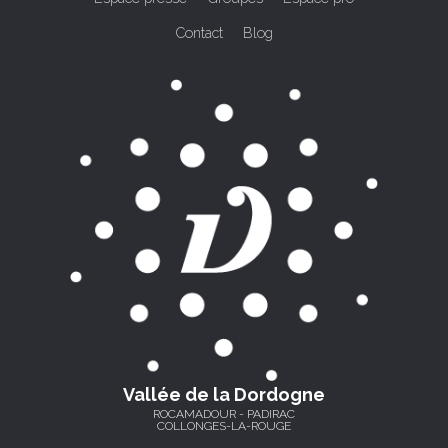
Contact
Blog
Vallée de la Dordogne
ROCAMADOUR - PADIRAC
COLLONGES-LA-ROUGE