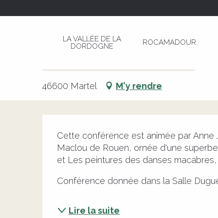
Aller
Page d’accueil
Conférence sur l'Art Macabre
au
contenu
LA VALLÉE DE LA
ROCAMADOUR
principal
DORDOGNE
Conférence sur l'Art Macabre
CULTURELLE
ARTS
HISTORIQUE
CONFÉRENCE
46600 Martel
M'y rendre
Description
Cette conférence est animée par Anne Jo
Maclou de Rouen, ornée d'une superbe
et Les peintures des danses macabres,
Conférence donnée dans la Salle Dugue
Lire la suite