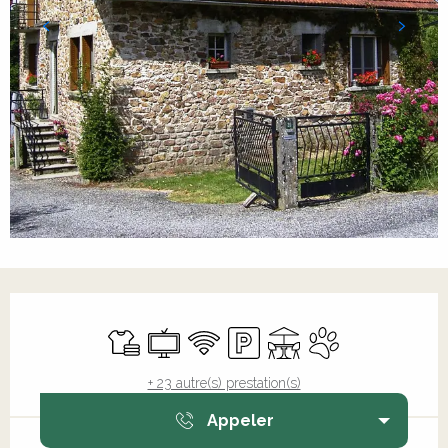
Ouverture et coordonnées
Draps et linge
Télévision
WiFi
Parking
Terrasse
Animaux accepté
+ 23 autre(s) prestation(s)
Appeler