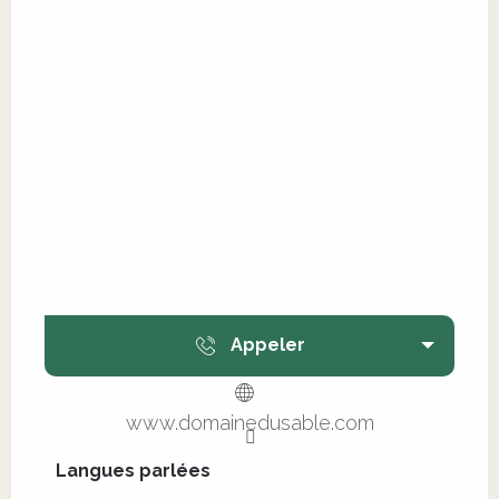
Appeler
www.domainedusable.com
Langues parlées
Langues parlées