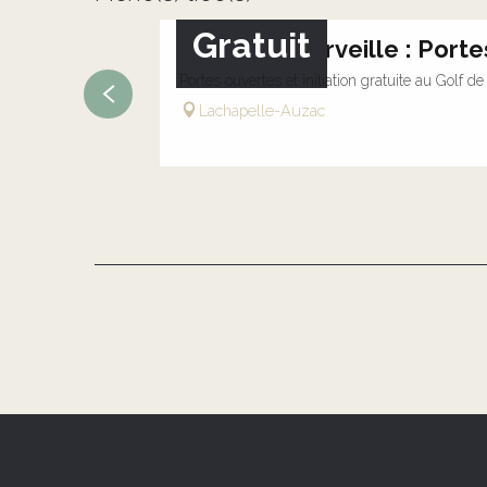
Gratuit
Dor'Lot Emerveille : Porte
Portes ouvertes et initiation gratuite au Golf de
Lachapelle-Auzac