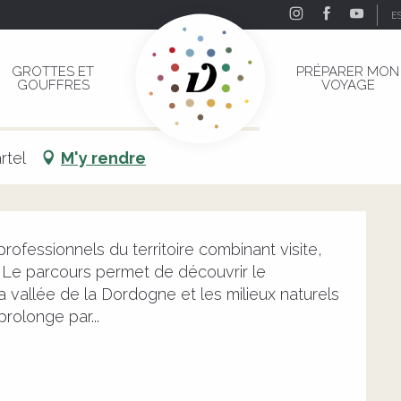
E
couverte en Vallée de la Dordogne
GROTTES ET
PRÉPARER MON
GOUFFRES
VOYAGE
découverte en Vallée de la Dordogne
RANDONNÉE
SORTIE NATURE
VISITE GUIDÉE
rtel
M'y rendre
fessionnels du territoire combinant visite, 
 Le parcours permet de découvrir le 
 vallée de la Dordogne et les milieux naturels 
rolonge par...