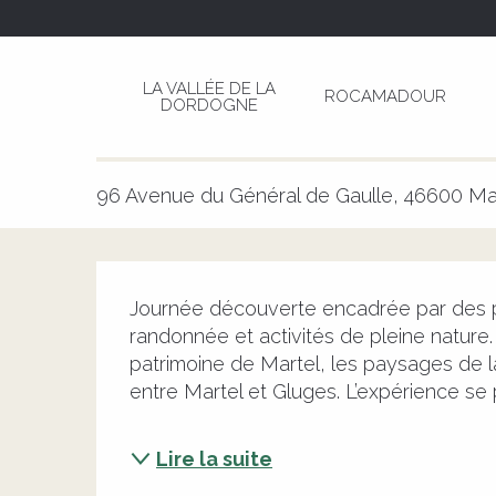
Aller
Page d’accueil
Dor'Lot Emerveille : Journée dé
au
contenu
LA VALLÉE DE LA
ROCAMADOUR
principal
DORDOGNE
Dor'Lot Emerveille : Journée 
SPORTS ET LOISIRS
EAU
ENVIRONNEMENT
PATRIMOINE
96 Avenue du Général de Gaulle, 46600 Ma
Description
Journée découverte encadrée par des pro
randonnée et activités de pleine nature.
patrimoine de Martel, les paysages de la
entre Martel et Gluges. L’expérience se p
Lire la suite