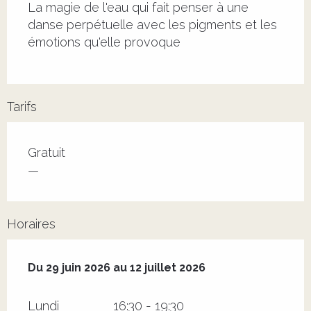
La magie de l'eau qui fait penser à une 
danse perpétuelle avec les pigments et les 
émotions qu'elle provoque
Tarifs
Tarifs 2026
Gratuit
—
Horaires
Du
29 juin 2026
au
12 juillet 2026
Du
29 juin 2026
au
12 juillet 2026
Lundi
16:30 - 19:30