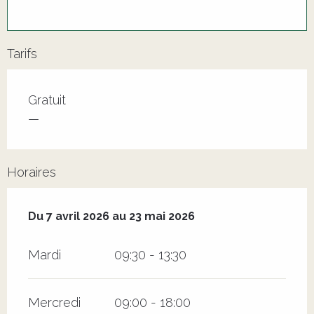
Tarifs
Tarifs 2026
Gratuit
—
Horaires
Du
7 avril 2026
au
23 mai 2026
Du
7 avril 2026
au
23 mai 2026
Mardi
09:30 - 13:30
Mercredi
09:00 - 18:00