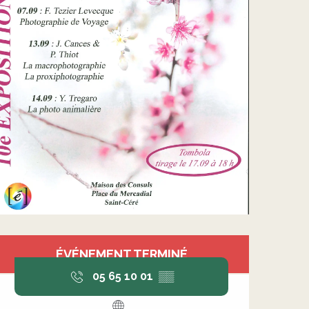
Ouverture et coordonnée
ÉVÉNEMENT TERMINÉ
05 65 10 01
▒▒