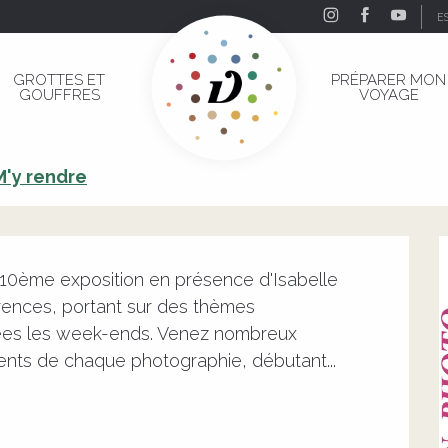
E
 Cadre Céré
GROTTES ET
PRÉPARER MON
GOUFFRES
VOYAGE
 Cadre Céré
M'y rendre
10ème exposition en présence d'Isabelle 
rences, portant sur des thèmes 
ées les week-ends. Venez nombreux 
érents de chaque photographie, débutant...