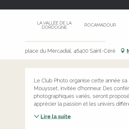
Aller
Page d’accueil
Exposition de photographies -
au
contenu
LA VALLÉE DE LA
ROCAMADOUR
principal
DORDOGNE
Exposition de photographies -
CULTURELLE
PHOTOGRAPHIE
EXPOSITION
place du Mercadial, 46400 Saint-Céré
Description
Le Club Photo organise cette année sa 
Mouysset, invitée d'honneur. Des confé
photographiques variés, seront propos
apprécier la passion et les univers diff
Lire la suite