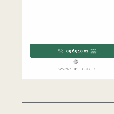
05 65 10 01
▒▒
www.saint-cere.fr