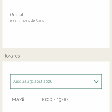
Gratuit
enfant moins de 5 ans
—
Horaires
Jusqu'au
31 août 2026
Du
29 avril 2026
au
30 juin 2026
Mardi
10:00 - 19:00
Du
1 septembre 2026
au
11 octobre 2026