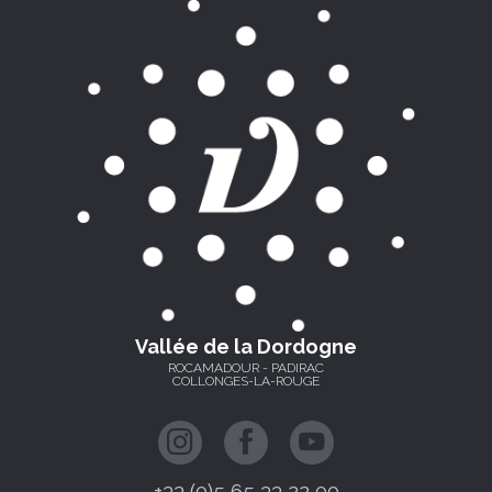
Vallée de la Dordogne
ROCAMADOUR - PADIRAC
COLLONGES-LA-ROUGE
+33 (0)5 65 33 22 00