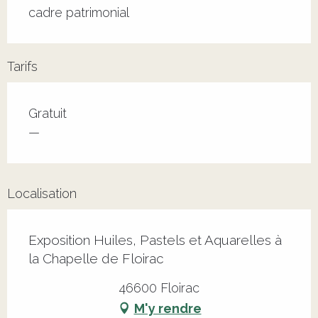
cadre patrimonial
Tarifs
Tarifs 2026
Gratuit
—
Localisation
Exposition Huiles, Pastels et Aquarelles à
la Chapelle de Floirac
46600 Floirac
M'y rendre