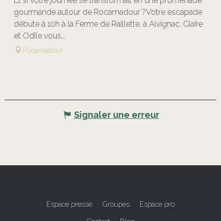
Et si votre journée se transformait en une promenade
gourmande autour de Rocamadour ?Votre escapade
débute à 10h à la Ferme de Raillette, à Alvignac. Claire
et Odile vous...
Rocamadour
Signaler une erreur
Espace presse
Groupes
Espace pro