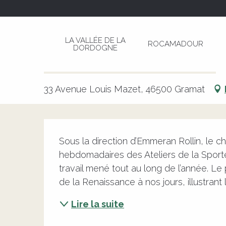
Aller
Page d’accueil
Festival de Rocamadour: Rencon
au
contenu
LA VALLÉE DE LA
ROCAMADOUR
principal
DORDOGNE
Festival de Rocamadour: Renco
CULTURELLE
CHORALE
MUSIQUE SACRÉE
CONCERT
33 Avenue Louis Mazet, 46500 Gramat
Description
Sous la direction d’Emmeran Rollin, le
hebdomadaires des Ateliers de la Sportel
travail mené tout au long de l’année. Le
de la Renaissance à nos jours, illustrant l
Lire la suite