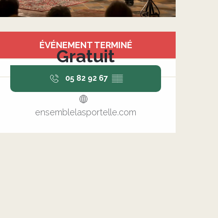
Ouverture et coordonnée
ÉVÉNEMENT TERMINÉ
Gratuit
05 82 92 67
▒▒
ensemblelasportelle.com