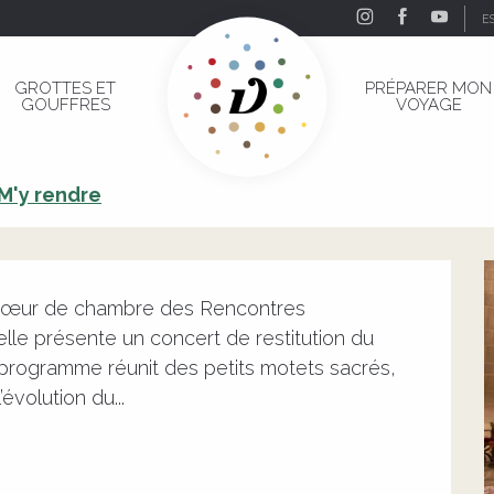
E
tres hebdomadaires des Ateliers de La Sportelle
GROTTES ET
PRÉPARER MON
GOUFFRES
VOYAGE
ntres hebdomadaires des Ateliers de 
M'y rendre
 chœur de chambre des Rencontres 
le présente un concert de restitution du 
 programme réunit des petits motets sacrés, 
’évolution du...