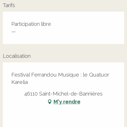
Tarifs
Tarifs 2026
Participation libre
—
Localisation
Festival Ferrandou Musique : le Quatuor
Karelia
46110 Saint-Michel-de-Bannières
M'y rendre