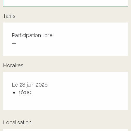
Tarifs
Tarifs 2026
Participation libre
—
Horaires
Le 28 juin 2026
16:00
Localisation