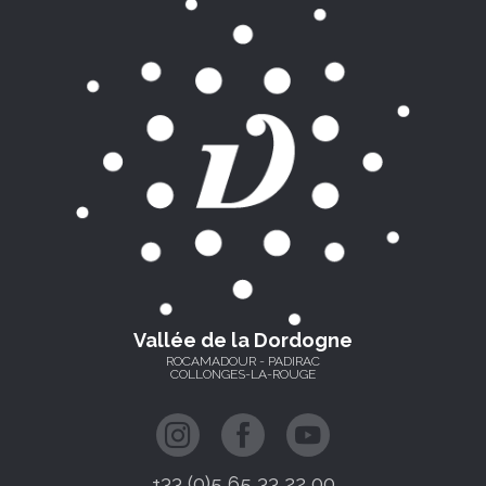
Vallée de la Dordogne
ROCAMADOUR - PADIRAC
COLLONGES-LA-ROUGE
+33 (0)5 65 33 22 00