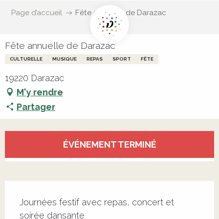
Page d’accueil
Fête annuelle de Darazac
Fête annuelle de Darazac
CULTURELLE
MUSIQUE
REPAS
SPORT
FÊTE
19220 Darazac
M'y rendre
Partager
Ouverture et coordonnées
ÉVÉNEMENT TERMINÉ
Description
Journées festif avec repas, concert et 
soirée dansante