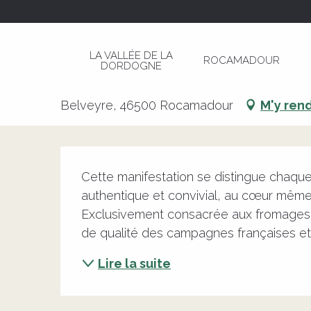
Aller
Page d’accueil
Fête des Fromages Fermiers à
au
contenu
LA VALLÉE DE LA
ROCAMADOUR
principal
DORDOGNE
Fête des Fromages Fermiers 
Belveyre, 46500 Rocamadour
M'y ren
Description
Cette manifestation se distingue chaque 
authentique et convivial, au cœur même
Exclusivement consacrée aux fromages fe
de qualité des campagnes françaises et l
Lire la suite