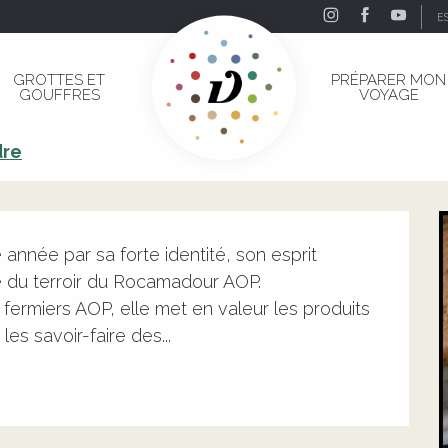
E
 Rocamadour
GROTTES ET
PRÉPARER MON
GOUFFRES
VOYAGE
à Rocamadour
dre
année par sa forte identité, son esprit 
 du terroir du Rocamadour AOP. 
rmiers AOP, elle met en valeur les produits 
es savoir-faire des...