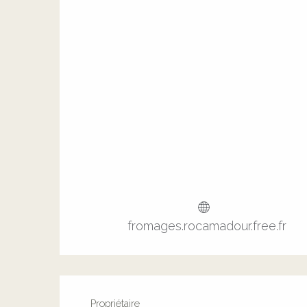
fromages.rocamadour.free.fr
Propriétaire