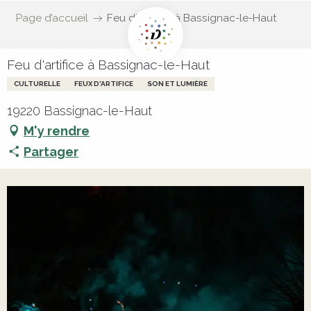
Page d’accueil
Feu d'artifice à Bassignac-le-Haut
Feu d'artifice à Bassignac-le-Haut
CULTURELLE
FEUX D'ARTIFICE
SON ET LUMIÈRE
19220 Bassignac-le-Haut
M'y rendre
Partager