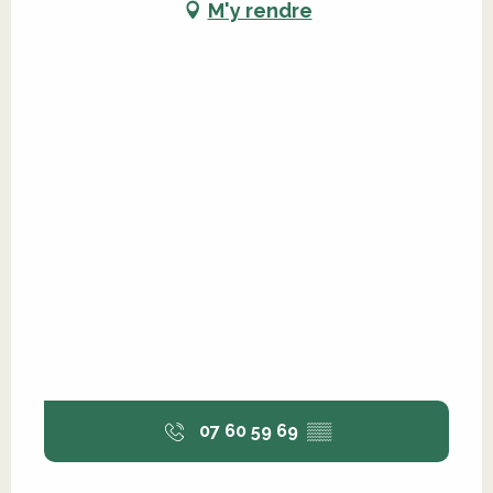
M'y rendre
07 60 59 69
▒▒