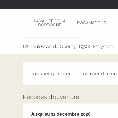
Aller
Page d’accueil
FX Herault - Tapissier garnisseu
au
contenu
LA VALLÉE DE LA
ROCAMADOUR
principal
DORDOGNE
FX Herault - Tapissier garnisse
ARTISAN D'ART
ARTISANAT D'ART
62 boulevrad du Quercy, 19500 Meyssac
Description
Tapissier garnisseur et couturier d'ame
Périodes d'ouverture
Du
2 janvier 2026
au
31 décembre 2026
Jusqu'au
31 décembre 2026