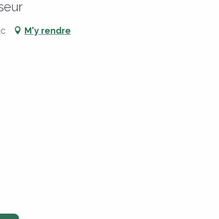
sseur
ac
M'y rendre