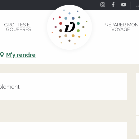
E
r
GROTTES ET
PRÉPARER MON
GOUFFRES
VOYAGE
ur
M'y rendre
ublement