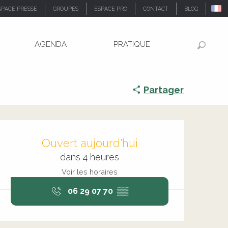
SPACE PRESSE
GROUPES
ESPACE PRO
CONTACT
BLOG
AGENDA
PRATIQUE
Recher
Partager
Ouverture et coordonnée
Ouvert aujourd'hui
dans 4 heures
Voir les horaires
06 29 07 70
▒▒