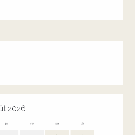
ût 2026
je
ve
sa
di
lu
m