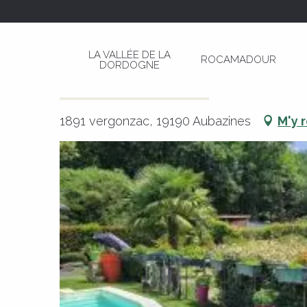
Aller
Page d’accueil
Gite CAPUCINE
au
contenu
LA VALLÉE DE LA
ROCAMADOUR
principal
DORDOGNE
Gite CAPUCINE
MEUBLÉS ET GÎTES
APPARTEMENT
1891 vergonzac, 19190 Aubazines
M'y 