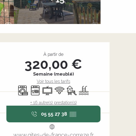
Ouverture et coordonnée
À partir de
320,00 €
Semaine (meublé)
Voir tous les tarifs
Lave linge
Lave vaisselle
Télévision
WiFi
Jeux pour enfants / Espace
Piscine
+ 16 autre(s) prestation(s)
05 55 27 38
▒▒
www.gites-de-france-correze.fr