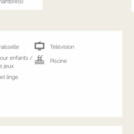
hambre(s)
aisselle
Télévision
our enfants /
Piscine
e jeux
et linge
s