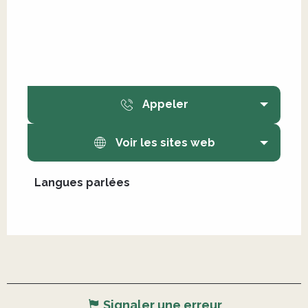
Appeler
Voir les sites web
Langues parlées
Langues parlées
Signaler une erreur