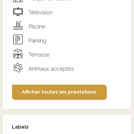
Télévision
Piscine
Parking
Terrasse
Animaux acceptés
Afficher toutes les prestations
Offres de prestations
Labels
Labels