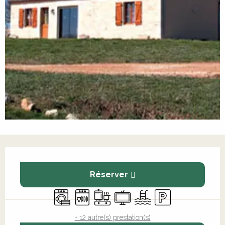
Ouverture et coordonnées
Réserver
Lave linge
Lave vaisselle
Plaque de cuisson
Télévision
Piscine
Parking
+ 12 autre(s) prestation(s)