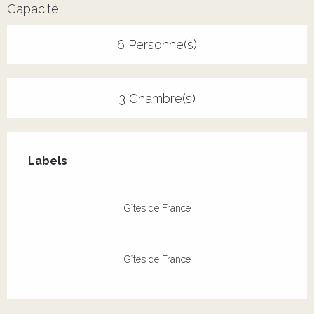
Capacité
6 Personne(s)
3 Chambre(s)
Offres de prestations
Labels
Labels
Gîtes de France
Gîtes de France