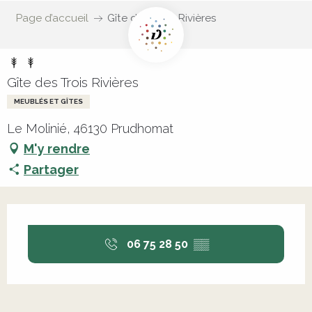
Page d’accueil
Gîte des Trois Rivières
Gîte des Trois Rivières
MEUBLÉS ET GÎTES
Le Molinié, 46130 Prudhomat
M'y rendre
Partager
Ouverture et coordonnées
06 75 28 50
▒▒