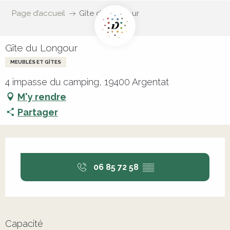
Page d’accueil
Gîte du Longour
Gîte du Longour
MEUBLÉS ET GÎTES
4 impasse du camping, 19400 Argentat
M'y rendre
Partager
Ouverture et coordonnées
06 85 72 58
▒▒
Capacité