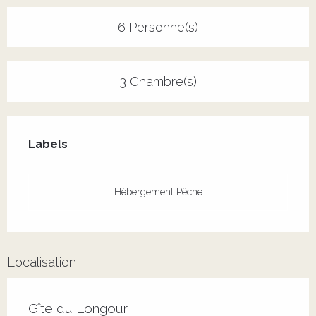
6 Personne(s)
3 Chambre(s)
Offres de prestations
Labels
Labels
Hébergement Pêche
Localisation
Gîte du Longour