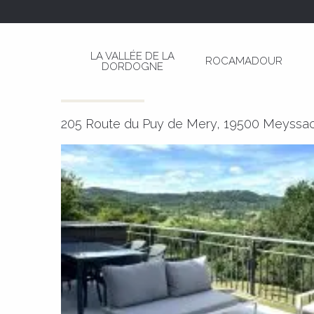
Aller
Page d’accueil
Gîte du Puy de Mery
au
contenu
LA VALLÉE DE LA
ROCAMADOUR
principal
DORDOGNE
Gîte du Puy de Mery
MEUBLÉS ET GÎTES
205 Route du Puy de Mery, 19500 Meyssa