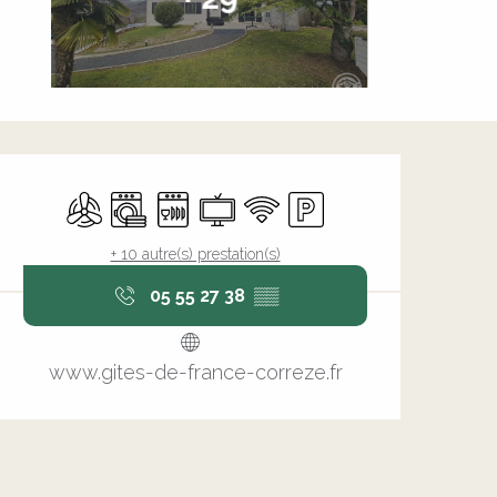
Ouverture et coordonnée
Air conditionné
Lave linge
Lave vaisselle
Télévision
WiFi
Parking
+ 10 autre(s) prestation(s)
05 55 27 38
▒▒
www.gites-de-france-correze.fr