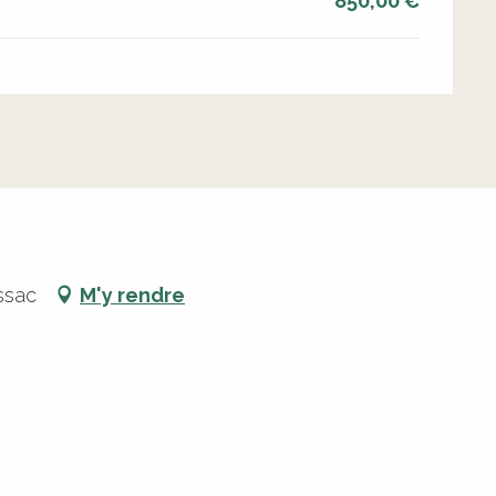
850,00 €
ssac
M'y rendre