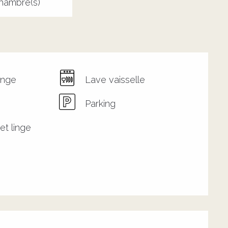
hambre(s)
inge
Lave vaisselle
Parking
et linge
s