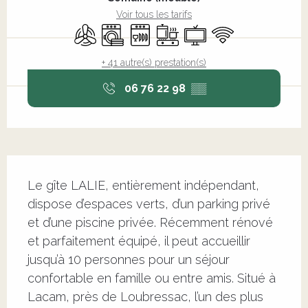
Voir tous les tarifs
Air conditionné
Lave linge
Lave vaisselle
Plaque de cuisson
Télévision
WiFi
+ 41 autre(s) prestation(s)
06 76 22 98
▒▒
Description
Le gîte LALIE, entièrement indépendant, 
dispose d’espaces verts, d’un parking privé 
et d’une piscine privée. Récemment rénové 
et parfaitement équipé, il peut accueillir 
jusqu’à 10 personnes pour un séjour 
confortable en famille ou entre amis. Situé à 
Lacam, près de Loubressac, l’un des plus 