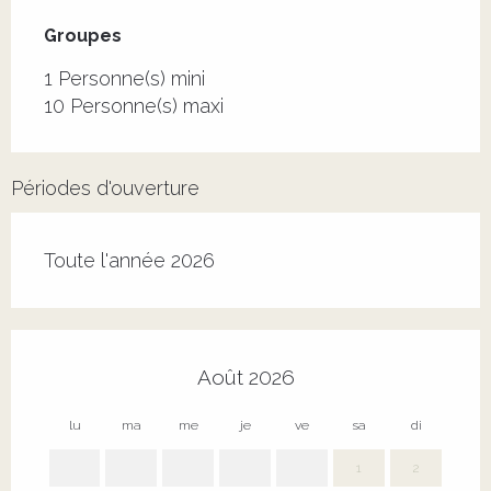
Groupes
Groupes
1 Personne(s) mini
10 Personne(s) maxi
Périodes d'ouverture
Toute l'année 2026
Août 2026
lu
ma
me
je
ve
sa
di
lu
1
2