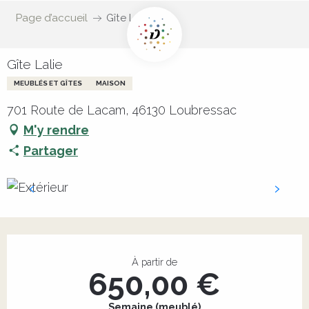
Page d’accueil
Gîte Lalie
Gîte Lalie
MEUBLÉS ET GÎTES
MAISON
701 Route de Lacam, 46130 Loubressac
M'y rendre
Partager
Ouverture et coordonnées
À partir de
650,00 €
Semaine (meublé)