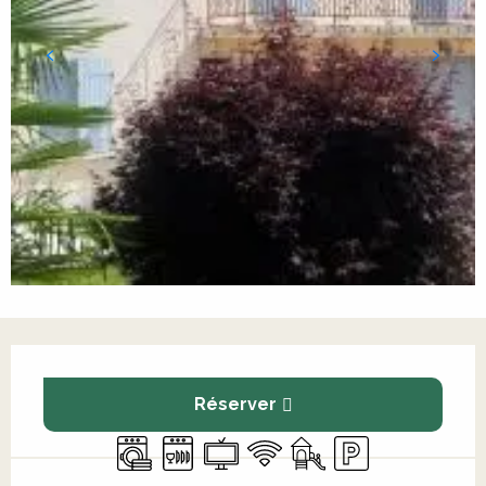
Ouverture et coordonnées
Réserver
Lave linge
Lave vaisselle
Télévision
WiFi
Jeux pour enfants / E
Parking