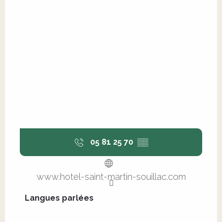
05 81 25 70
▒▒
www.hotel-saint-martin-souillac.com
Langues parlées
Langues parlées