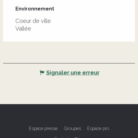
Environnement
Environnement
Coeur de ville
Vallée
Signaler une erreur
Espace presse
Groupes
Espace pro