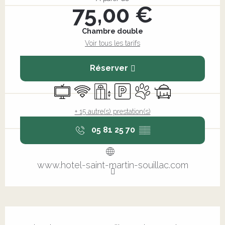
75,00 €
Chambre double
Voir tous les tarifs
Réserver
Télévision
WiFi
Ascenseur
Parking
Animaux acceptés
Service en cham
+ 15 autre(s) prestation(s)
05 81 25 70
▒▒
www.hotel-saint-martin-souillac.com
Description