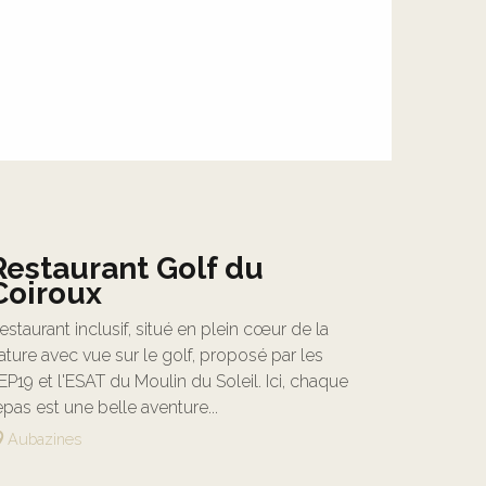
Restaurant Golf du
Coiroux
estaurant inclusif, situé en plein cœur de la
ature avec vue sur le golf, proposé par les
EP19 et l'ESAT du Moulin du Soleil. Ici, chaque
epas est une belle aventure...
Aubazines