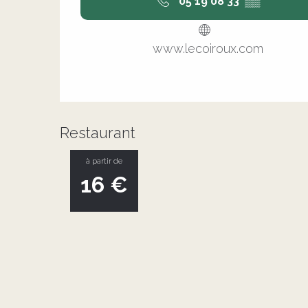
05 19 08 33
▒▒
www.lecoiroux.com
Restaurant
à partir de
16
€