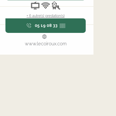
Télévision
WiFi
Jeux pour enfants / Espace je
+ 6 autre(s) prestation(s)
05 19 08 33
▒▒
www.lecoiroux.com