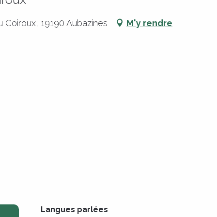
du Coiroux, 19190 Aubazines
M'y rendre
Langues parlées
Langues parlées