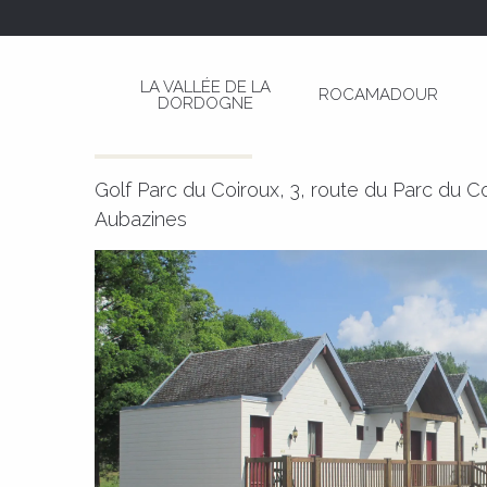
Aller
Page d’accueil
Hôtel Restaurant Golf du Coiro
au
contenu
LA VALLÉE DE LA
ROCAMADOUR
principal
DORDOGNE
Hôtel Restaurant Golf du Coiro
HÔTELS - RESTAURANT
Golf Parc du Coiroux, 3, route du Parc du C
Aubazines