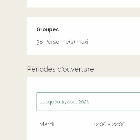
Groupes
Groupes
38 Personne(s) maxi
Périodes d'ouverture
Jusqu'au
15 août 2026
Du
7 avril 2026
au
15 juin 2026
Mardi
12:00 - 22:00
Du
16 août 2026
au
31 octobre 2026