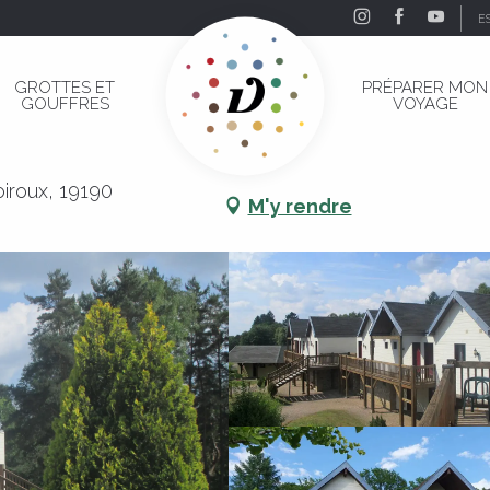
E
ux
GROTTES ET
PRÉPARER MON
GOUFFRES
VOYAGE
ux
oiroux, 19190
M'y rendre