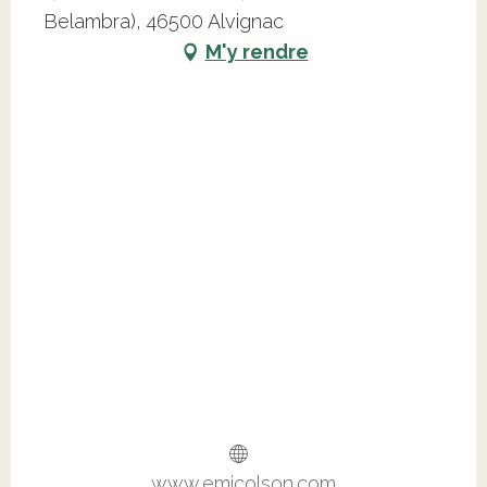
Belambra), 46500 Alvignac
M'y rendre
www.emicolson.com