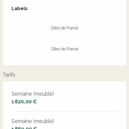
Offres de prestations
Labels
Labels
Gîtes de France
Gîtes de France
Tarifs
Tarifs 2026
Semaine (meublé)
1 820,00 €
Semaine (meublé)
1 860,00 €