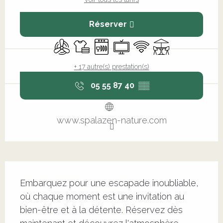
Réserver
Air conditionné
Draps et linge
Lave vaisselle
Télévision
WiFi
Terrasse
+ 17 autre(s) prestation(s)
05 55 87 40
▒▒
www.spalazen-nature.com
Description
Embarquez pour une escapade inoubliable, 
où chaque moment est une invitation au 
bien-être et à la détente. Réservez dès 