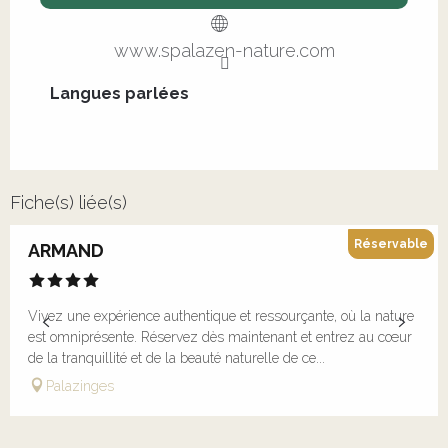
www.spalazen-nature.com
Langues parlées
Langues parlées
Fiche(s) liée(s)
Réservable
ARMAND
Vivez une expérience authentique et ressourçante, où la nature
est omniprésente. Réservez dès maintenant et entrez au cœur
de la tranquillité et de la beauté naturelle de ce...
Palazinges