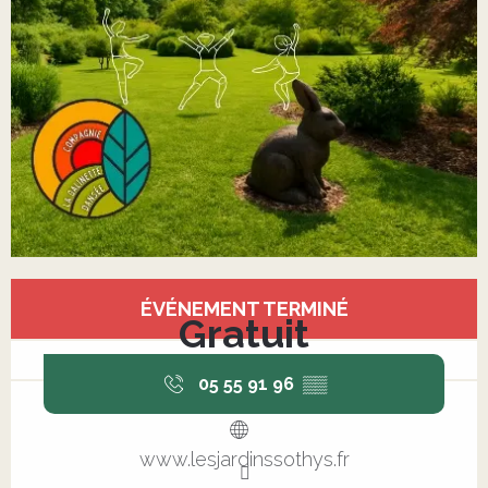
Ouverture et coordonnées
ÉVÉNEMENT TERMINÉ
Gratuit
05 55 91 96
▒▒
www.lesjardinssothys.fr