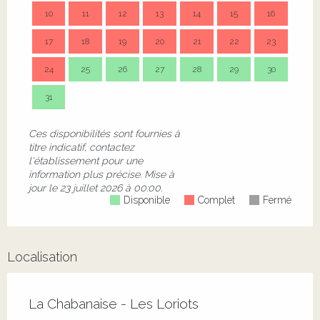
10
11
12
13
14
15
16
14
17
18
19
20
21
22
23
21
24
25
26
27
28
29
30
28
31
Ces disponibilités sont fournies à
titre indicatif, contactez
l'établissement pour une
information plus précise.
Mise à
jour le
23 juillet 2026 à 00:00.
Disponible
Complet
Fermé
Localisation
La Chabanaise - Les Loriots