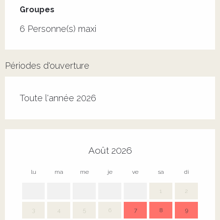
Groupes
Groupes
6 Personne(s) maxi
Périodes d'ouverture
Toute l'année 2026
Août 2026
lu
ma
me
je
ve
sa
di
lu
1
2
3
4
5
6
7
8
9
7