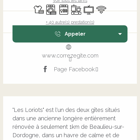
Voir tous les tarifs
Draps et linge
Lave linge
Lave vaisselle
Plaque de cuisson
Télévision
WiFi
+ 40 autre(s) prestation(s)
Appeler
www.correzegite.com
Page Facebook
Description
"Les Loriots" est l'un des deux gîtes situés 
dans une ancienne longère entièrement 
rénovée à seulement 1km de Beaulieu-sur-
Dordogne, dans un havre de calme et de 