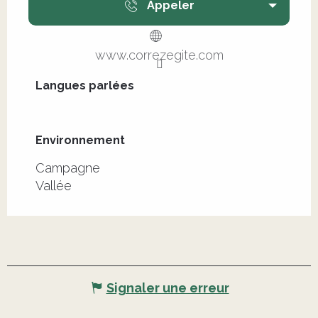
Appeler
www.correzegite.com
Langues parlées
Langues parlées
Environnement
Environnement
Campagne
Vallée
Signaler une erreur