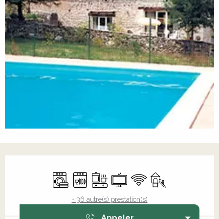
Ouverture et coordonnées
Lave linge
Lave vaisselle
Plaque de cuisson
Télévision
WiFi
Jeux pour enfant
+ 36 autre(s) prestation(s)
Appeler