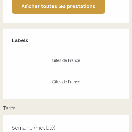
Afficher toutes les prestations
Offres de prestations
Labels
Labels
Gîtes de France
Gîtes de France
Tarifs
Tarifs 2026
Semaine (meublé)