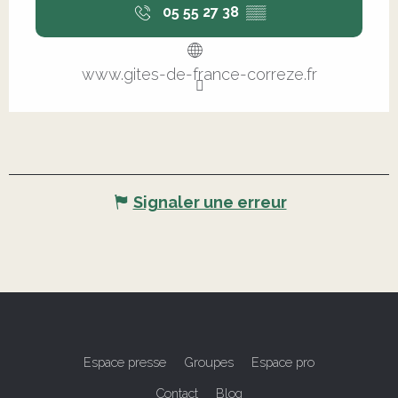
05 55 27 38
▒▒
www.gites-de-france-correze.fr
Signaler une erreur
Espace presse
Groupes
Espace pro
Contact
Blog