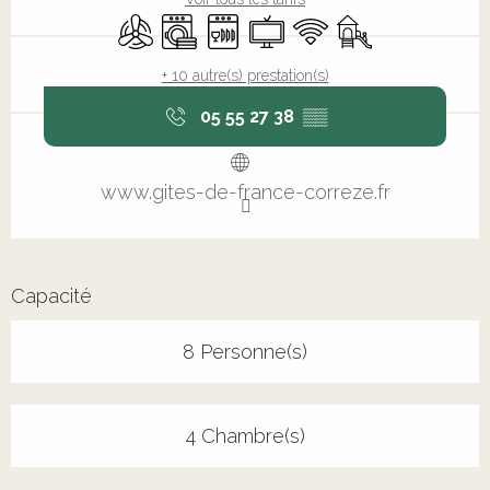
Air conditionné
Lave linge
Lave vaisselle
Télévision
WiFi
Jeux pour enfant
+ 10 autre(s) prestation(s)
05 55 27 38
▒▒
www.gites-de-france-correze.fr
Capacité
8 Personne(s)
4 Chambre(s)