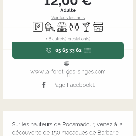
12,00 €
Adulte
Voir tous les tarifs
Parking
Jeux pour enfants / Espace jeux
Aire de pique nique
Toilettes
Bar / Buvette
Boutique
+ 8 autre(s) prestation(s)
05 65 33 62
▒▒
www.la-foret-des-singes.com
Page Facebook
Description
Sur les hauteurs de Rocamadour, venez à la 
découverte de 150 macaques de Barbarie 