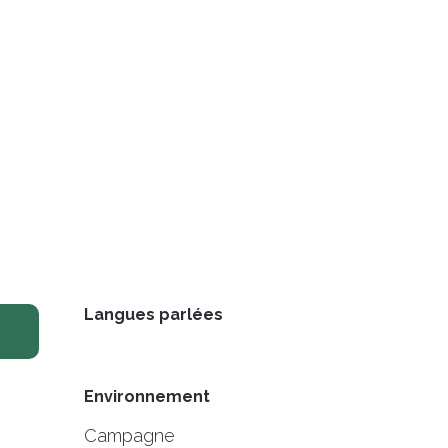
Langues parlées
Langues parlées
Environnement
Environnement
Campagne