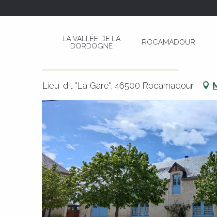
Aller
Page d’accueil
La Grange de Rocamadour "Gîte
au
contenu
LA VALLÉE DE LA
ROCAMADOUR
principal
DORDOGNE
La Grange de Rocamadour "Gît
MEUBLÉS ET GÎTES
APPARTEMENT
GRANGE
Lieu-dit "La Gare", 46500 Rocamadour