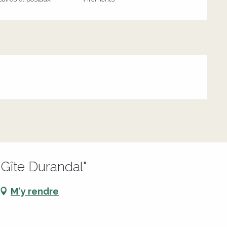
Gîte Durandal"
M'y rendre