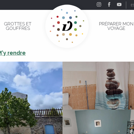
E
 Durandal"
GROTTES ET
PRÉPARER MON
GOUFFRES
VOYAGE
e Durandal"
M'y rendre