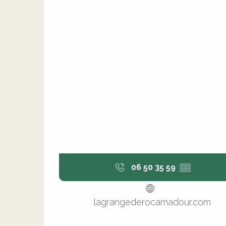
06 50 35 59
▒▒
lagrangederocamadour.com