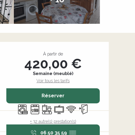
Ouverture et coordonnée
À partir de
420,00 €
Semaine (meublé)
Voir tous les tarifs
Réserver
Lave linge
Lave vaisselle
Plaque de cuisson
Télévision
WiFi
Entrée indépendante
+ 32 autre(s) prestation(s)
06 50 35 59
▒▒