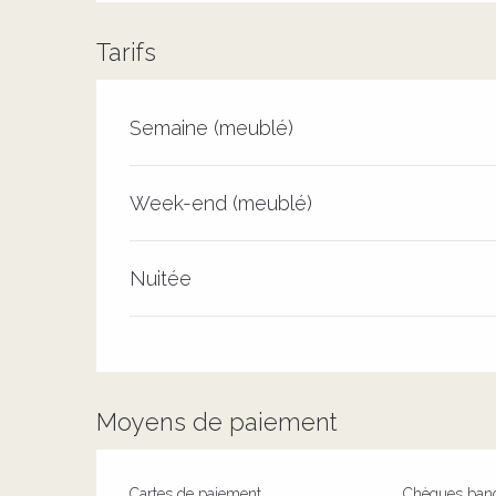
Tarifs
Tarifs 2026
Semaine (meublé)
Week-end (meublé)
Nuitée
Moyens de paiement
Cartes de paiement
Chèques banc