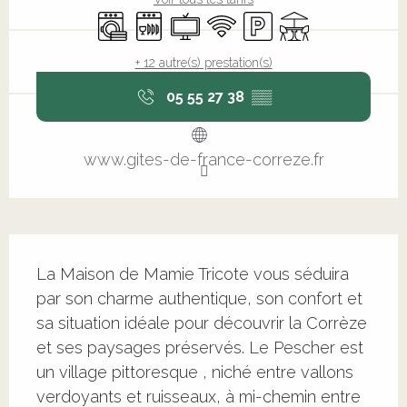
Lave linge
Lave vaisselle
Télévision
WiFi
Parking
Terrasse
+ 12 autre(s) prestation(s)
05 55 27 38
▒▒
www.gites-de-france-correze.fr
Description
La Maison de Mamie Tricote vous séduira 
par son charme authentique, son confort et 
sa situation idéale pour découvrir la Corrèze 
et ses paysages préservés. Le Pescher est 
un village pittoresque , niché entre vallons 
verdoyants et ruisseaux, à mi-chemin entre 