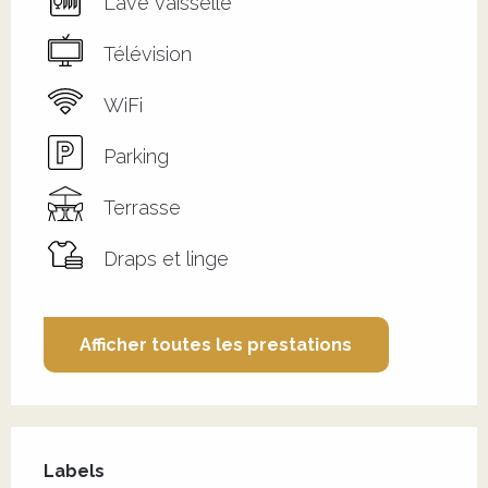
Lave vaisselle
Télévision
WiFi
Parking
Terrasse
Draps et linge
Afficher toutes les prestations
Offres de prestations
Labels
Labels