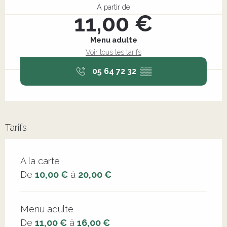
À partir de
11,00 €
Menu adulte
Voir tous les tarifs
05 64 72 32
▒▒
Tarifs
Tarifs 2026
A la carte
De
10,00 €
à
20,00 €
Menu adulte
De
11,00 €
à
16,00 €