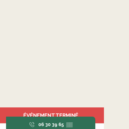
Ouverture et coordonnée
ÉVÉNEMENT TERMINÉ
06 30 39 65
▒▒