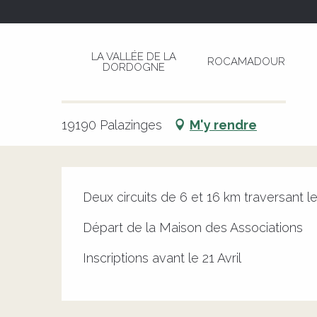
Aller
Page d’accueil
La Rando des P'tits Gaulois
au
contenu
LA VALLÉE DE LA
ROCAMADOUR
principal
DORDOGNE
La Rando des P'tits Gaulois
SPORTS ET LOISIRS
RANDONNÉE
SORTIE NATURE
19190 Palazinges
M'y rendre
Description
Deux circuits de 6 et 16 km traversant l
Départ de la Maison des Associations
Inscriptions avant le 21 Avril