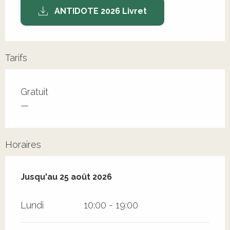
ANTIDOTE 2026 Livret
Tarifs
Tarifs 2026
Gratuit
—
Horaires
Du
9 juillet 2026
au
25 août 2026
Jusqu'au
25 août 2026
Lundi
10:00 - 19:00