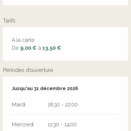
Tarifs
Tarifs 2026
A la carte
De
9,00 €
à
13,50 €
Périodes d'ouverture
Du
5 janvier 2026
au
31 décembre 2026
Jusqu'au
31 décembre 2026
Mardi
18:30 - 22:00
Mercredi
11:30 - 14:00