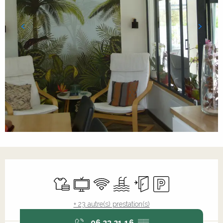
Ouverture et coordonnées
Draps et linge
Télévision
WiFi
Piscine
Entrée indépendante
Parking
+ 23 autre(s) prestation(s)
06 23 21 16
▒▒