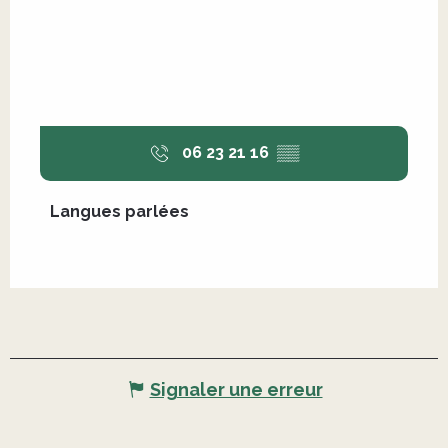
06 23 21 16
▒▒
Langues parlées
Langues parlées
Signaler une erreur