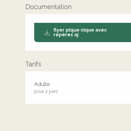
Documentation
flyer pique nique avec
repères aj
Tarifs
Adulte
pour 2 pers