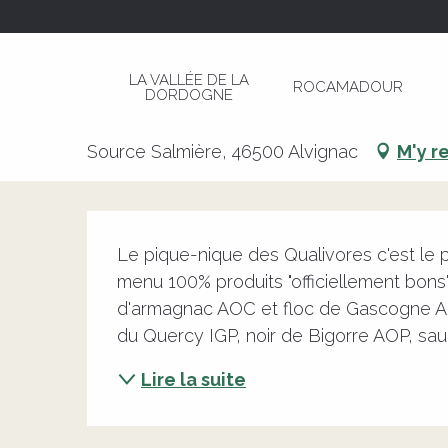
Aller
Page d’accueil
Le pique-nique des Qualivores
au
contenu
LA VALLÉE DE LA
ROCAMADOUR
principal
DORDOGNE
Le pique-nique des Qualivores
Source Salmière, 46500 Alvignac
M'y r
Description
Le pique-nique des Qualivores c'est le
menu 100% produits "officiellement bons"
d'armagnac AOC et floc de Gascogne AOP
du Quercy IGP, noir de Bigorre AOP, sau
Lire la suite