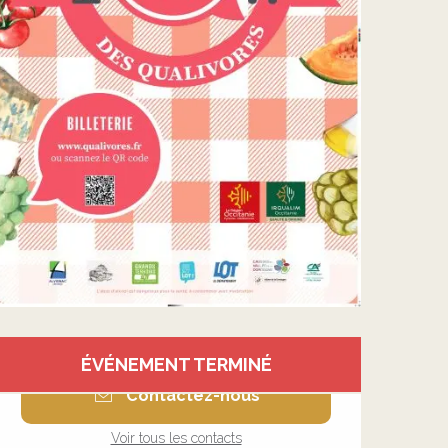
Ouverture et coordonnée
ÉVÉNEMENT TERMINÉ
Contactez-nous
Voir tous les contacts