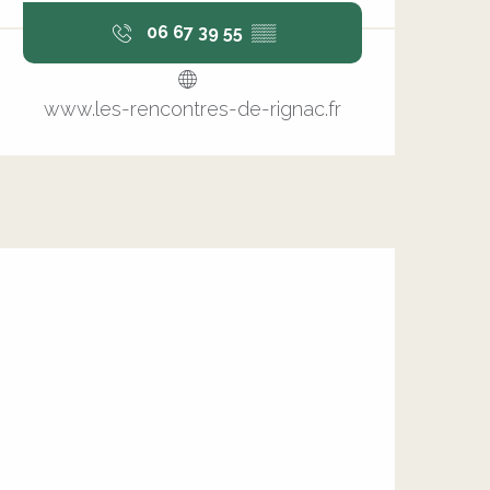
06 67 39 55
▒▒
www.les-rencontres-de-rignac.fr