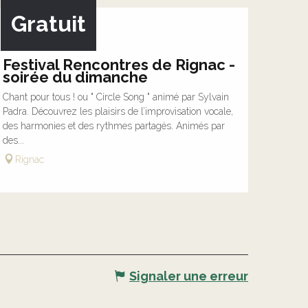
Gratuit
16
AOÛT
Festival Rencontres de Rignac -
soirée du dimanche
Chant pour tous ! ou " Circle Song " animé par Sylvain
Padra. Découvrez les plaisirs de l’improvisation vocale,
des harmonies et des rythmes partagés. Animés par
des...
Rignac
Signaler une erreur