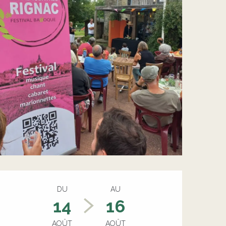
Ouverture et coordonnée
DU
AU
14
16
AOÛT
AOÛT