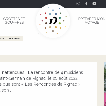
E
tival de musique baroque
GROTTES ET
PRÉPARER MON
GOUFFRES
VOYAGE
stival de musique baroque
QUE
FESTIVAL
 inattendues ! La rencontre de 4 musiciens 
aint-Germain de Rignac, le 20 août 2022, 
e que sont « Les Rencontres de Rignac ». 
 son...