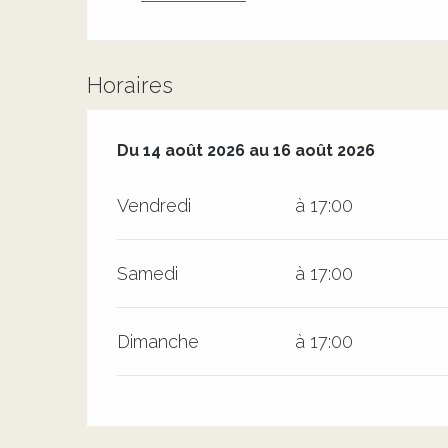
Horaires
Du
14 août 2026
au
16 août 2026
Du
14 août 2026
au
16 août 2026
Vendredi
à 17:00
Samedi
à 17:00
Dimanche
à 17:00