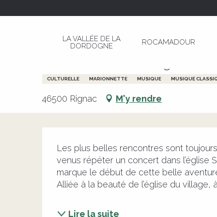
Aller
Page d’accueil
Les Rencontres de Rignac, Fes
au
contenu
LA VALLÉE DE LA
ROCAMADOUR
principal
DORDOGNE
14 août > 16 août
Les Rencontres de Rignac, Fe
CULTURELLE
MARIONNETTE
MUSIQUE
MUSIQUE CLASSI
46500 Rignac
M'y rendre
Description
Les plus belles rencontres sont toujours
venus répéter un concert dans l’église S
marque le début de cette belle aventur
Alliée à la beauté de l’église du village, à
Lire la suite