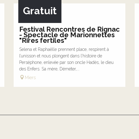
Gratuit
14
AOÛT
Festival Rencontres de Rignac
- Spectacle de Marionnettes
"Rires fertiles"
Selena et Raphaëlle prennent place, respirent à
l’unisson et nous plongent dans l’histoire de
Perséphone, enlevée par son oncle Hadès, le dieu
des Enfers. Sa mère, Déméter,...
Miers