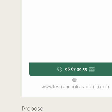
06 67 39 55
▒▒
www.les-rencontres-de-rignac.fr
Propose