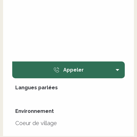
Appeler
Langues parlées
Langues parlées
Environnement
Environnement
Coeur de village