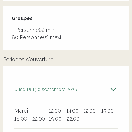
Groupes
Groupes
1 Personne(s) mini
80 Personne(s) maxi
Périodes d'ouverture
Jusqu'au
30 septembre 2026
Du
6 février 2026
au
30 avril 2026
Mardi
12:00 - 14:00
12:00 - 15:00
18:00 - 22:00
19:00 - 22:00
Du
1 octobre 2026
au
31 décembre 2026